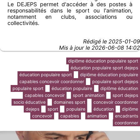
Le DEJEPS permet d'accéder à des postes à
responsabilités dans le sport ou l'animation,
notamment en clubs, associations ou
collectivités.
Rédigé le
2025-01-09
Mis à jour le 2026-06-08 14:02
diplôme éducation populaire sport
éducation populaire sport dejeps
éducation populaire sport
diplôme éducation populaire
capables concevoir coordonner
populaire sport dejeps
populaire sport
éducation populaire
diplôme éducation
capables concevoir
sport animation
sport dejeps
socio éducative
domaines sport
concevoir coordonner
dejeps
sport
populaire
éducation
diplôme
concevoir
capables
animation
encadrants
coordonner